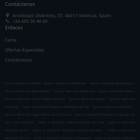
Contáctenos
Arzobispo Olaechea, 37, 46017 Valencia, Spain
+34 603 20 48 69
Enlaces
Carta
Ofertas Especiales
Contáctenos
.
.
.
Sushi a domicilio Alfafar
Sushi a domicilio Benetúser
Sushi a domicilio Benetússer
.
.
.
Sushi a domicilio Massanassa
Sushi a domicilio Masanasa
Sushi a domicilio Albal
.
.
Sushi a domicilio Sedaví Pobles del Sud
Sushi a domicilio Sedaví
Sushi a domicilio
.
.
.
Catarroja
Sushi a domicilio Paiporta Poblados del Sur
Sushi a domicilio Paiporta
.
Sushi a domicilio Lugar Nuevo de la Corona
Sushi a domicilio València Ciutat de les
.
.
Arts i les Ciències
Sushi a domicilio València Pobles del Sud
Sushi a domicilio
.
.
València Jesús
Sushi a domicilio València Quatre Carreres
Sushi a domicilio
.
.
València Patraix
Sushi a domicilio València L'Olivereta
Sushi a domicilio València