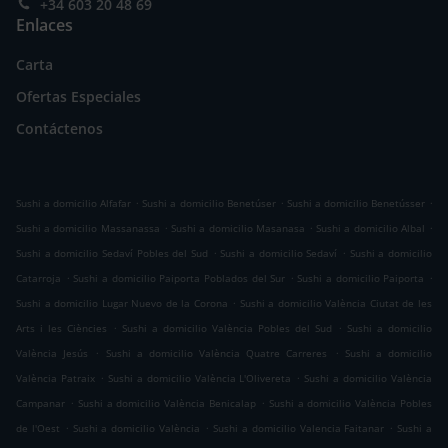
+34 603 20 48 69
Enlaces
Carta
Ofertas Especiales
Contáctenos
.
.
.
Sushi a domicilio Alfafar
Sushi a domicilio Benetúser
Sushi a domicilio Benetússer
.
.
.
Sushi a domicilio Massanassa
Sushi a domicilio Masanasa
Sushi a domicilio Albal
.
.
Sushi a domicilio Sedaví Pobles del Sud
Sushi a domicilio Sedaví
Sushi a domicilio
.
.
.
Catarroja
Sushi a domicilio Paiporta Poblados del Sur
Sushi a domicilio Paiporta
.
Sushi a domicilio Lugar Nuevo de la Corona
Sushi a domicilio València Ciutat de les
.
.
Arts i les Ciències
Sushi a domicilio València Pobles del Sud
Sushi a domicilio
.
.
València Jesús
Sushi a domicilio València Quatre Carreres
Sushi a domicilio
.
.
València Patraix
Sushi a domicilio València L'Olivereta
Sushi a domicilio València
.
.
Campanar
Sushi a domicilio València Benicalap
Sushi a domicilio València Pobles
.
.
.
de l'Oest
Sushi a domicilio València
Sushi a domicilio Valencia Faitanar
Sushi a