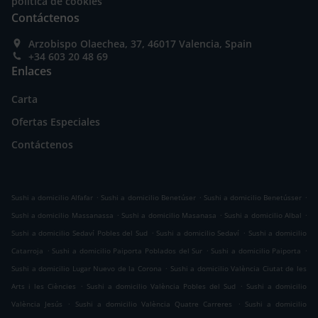
política de cookies
Contáctenos
Arzobispo Olaechea, 37, 46017 Valencia, Spain
+34 603 20 48 69
Enlaces
Carta
Ofertas Especiales
Contáctenos
.
.
.
Sushi a domicilio Alfafar
Sushi a domicilio Benetúser
Sushi a domicilio Benetússer
.
.
.
Sushi a domicilio Massanassa
Sushi a domicilio Masanasa
Sushi a domicilio Albal
.
.
Sushi a domicilio Sedaví Pobles del Sud
Sushi a domicilio Sedaví
Sushi a domicilio
.
.
.
Catarroja
Sushi a domicilio Paiporta Poblados del Sur
Sushi a domicilio Paiporta
.
Sushi a domicilio Lugar Nuevo de la Corona
Sushi a domicilio València Ciutat de les
.
.
Arts i les Ciències
Sushi a domicilio València Pobles del Sud
Sushi a domicilio
.
.
València Jesús
Sushi a domicilio València Quatre Carreres
Sushi a domicilio